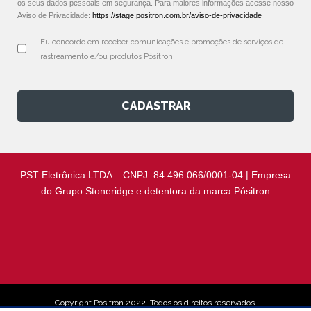
os seus dados pessoais em segurança. Para maiores informações acesse nosso
Aviso de Privacidade:
https://stage.positron.com.br/aviso-de-privacidade
Eu concordo em receber comunicações e promoções de serviços de 
rastreamento e/ou produtos Pósitron.
CADASTRAR
PST Eletrônica LTDA – CNPJ: 84.496.066/0001-04 | Empresa
do Grupo Stoneridge e detentora da marca Pósitron
Copyright Pósitron 2022. Todos os direitos reservados.