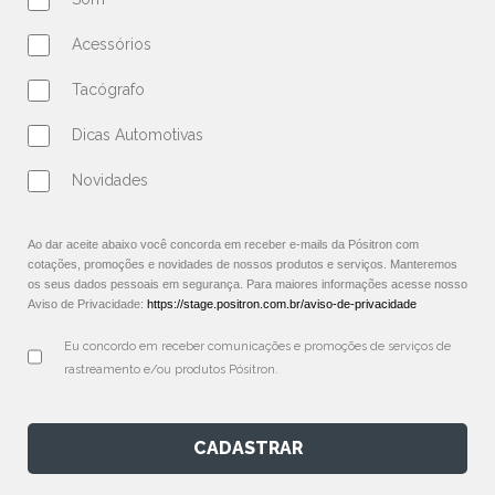
Acessórios
Tacógrafo
Dicas Automotivas
Novidades
Ao dar aceite abaixo você concorda em receber e-mails da Pósitron com
cotações, promoções e novidades de nossos produtos e serviços. Manteremos
os seus dados pessoais em segurança. Para maiores informações acesse nosso
Aviso de Privacidade:
https://stage.positron.com.br/aviso-de-privacidade
Eu concordo em receber comunicações e promoções de serviços de 
rastreamento e/ou produtos Pósitron.
CADASTRAR