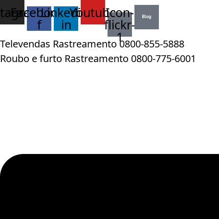
stagram
Facebook-
Linkedin-
Youtube
Icon-
f
in
flickr-
1
Televendas Rastreamento 0800-855-5888
Roubo e furto Rastreamento 0800-775-6001