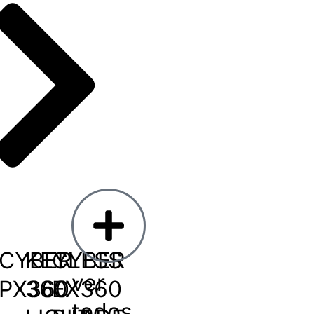
CYBER
KEYLESS
CYBER
ver
PX360
360
EX360
todos