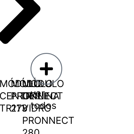
MÓDULO
MÓDULO
MÓDULO
ver
CENTRALINA
PRONNECT
DE
todos
TR111
273
VIDRO
PRONNECT
280