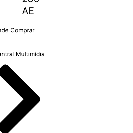
AE
nde Comprar
ntral Multimídia