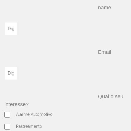
								name	
								Email	
								Qual o seu 
interesse?							
Alarme Automotivo
Rastreamento