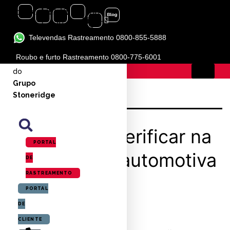
Instagram
Facebook-
Linkedin-
Youtube
Icon-
f
in
flickr-
1
Televendas Rastreamento 0800-855-5888
Tag:
revisão
Roubo e furto Rastreamento 0800-775-6001
Marca
do
Grupo
Stoneridge
Saiba o que verificar na
PORTAL
manutenção automotiva
DE
RASTREAMENTO
de 10.000km
PORTAL
DE
CLIENTE