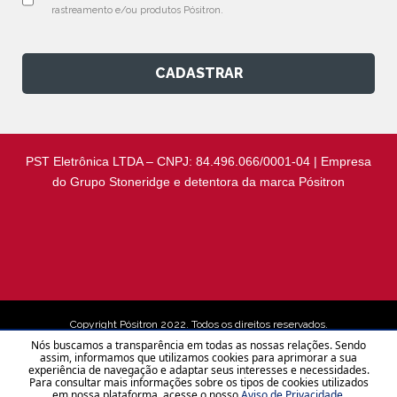
rastreamento e/ou produtos Pósitron.
CADASTRAR
PST Eletrônica LTDA – CNPJ: 84.496.066/0001-04 | Empresa
do Grupo Stoneridge e detentora da marca Pósitron
Copyright Pósitron 2022. Todos os direitos reservados.
Nós buscamos a transparência em todas as nossas relações. Sendo
assim, informamos que utilizamos cookies para aprimorar a sua
experiência de navegação e adaptar seus interesses e necessidades.
Aviso de Privacidade
Para consultar mais informações sobre os tipos de cookies utilizados
em nossa plataforma, acesse o nosso
Aviso de Privacidade
.