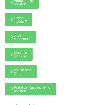
Atendimento
pósitron
Como
instalar?
onde
encontrar?
Manuais
técnicos
assistência
24h
Portal de Rastreamento
pósitron