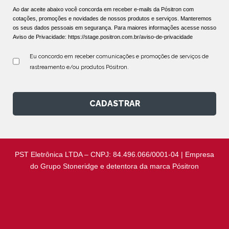
Ao dar aceite abaixo você concorda em receber e-mails da Pósitron com
cotações, promoções e novidades de nossos produtos e serviços. Manteremos
os seus dados pessoais em segurança. Para maiores informações acesse nosso
Aviso de Privacidade:
https://stage.positron.com.br/aviso-de-privacidade
Eu concordo em receber comunicações e promoções de serviços de 
rastreamento e/ou produtos Pósitron.
CADASTRAR
PST Eletrônica LTDA – CNPJ: 84.496.066/0001-04 | Empresa
do Grupo Stoneridge e detentora da marca Pósitron