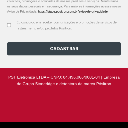
cotações, promoções e novidades de nossos produtos e serviços. Manteremos
os seus dados pessoais em segurança. Para maiores informações acesse nosso
Aviso de Privacidade:
https://stage.positron.com.br/aviso-de-privacidade
Eu concordo em receber comunicações e promoções de serviços de 
rastreamento e/ou produtos Pósitron.
CADASTRAR
PST Eletrônica LTDA – CNPJ: 84.496.066/0001-04 | Empresa
do Grupo Stoneridge e detentora da marca Pósitron