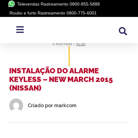
Televendas Rastreamento 0800-855-5888
Roubo e furto Rastreamento 0800-775-6001
BLOG
A PÓSITRON /
BLOG
INSTALAÇÃO DO ALARME
KEYLESS – NEW MARCH 2015
(NISSAN)
Criado por
markcom