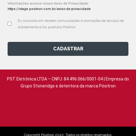
informações acesse nosso Aviso de Privacidade:
https://stage.positron.com.br/aviso-de-privacidade
Eu concordo em receber comunicações e promoções de serviços de 
rastreamento e/ou produtos Pósitron.
CADASTRAR
PST Eletrônica LTDA – CNPJ: 84.496.066/0001-04 | Empresa do
Grupo Stoneridge e detentora da marca Pósitron
Copyright Pósitron 2022. Todos os direitos reservados.