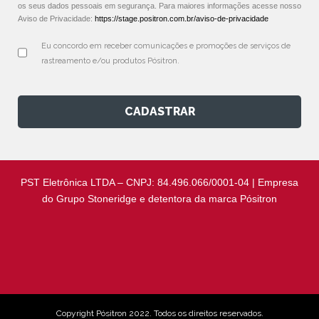
os seus dados pessoais em segurança. Para maiores informações acesse nosso
Aviso de Privacidade:
https://stage.positron.com.br/aviso-de-privacidade
Eu concordo em receber comunicações e promoções de serviços de 
rastreamento e/ou produtos Pósitron.
CADASTRAR
PST Eletrônica LTDA – CNPJ: 84.496.066/0001-04 | Empresa
do Grupo Stoneridge e detentora da marca Pósitron
Copyright Pósitron 2022. Todos os direitos reservados.