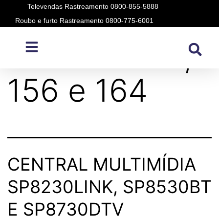
Televendas Rastreamento 0800-855-5888
Roubo e furto Rastreamento 0800-775-6001
Modelo:
155,
156 e 164
CENTRAL MULTIMÍDIA
SP8230LINK, SP8530BT
E SP8730DTV