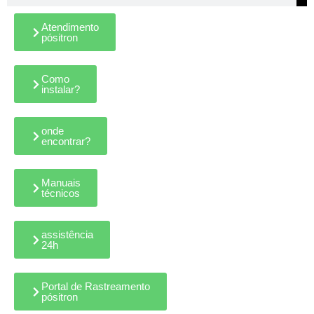
Atendimento
pósitron
Como
instalar?
onde
encontrar?
Manuais
técnicos
assistência
24h
Portal de Rastreamento
pósitron